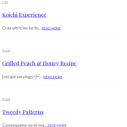
Life
Koichi Experience
Cras ultricies luctu...
READ MORE
Food
Grilled Peach & Honey Recipe
[recipe servings=...
READ MORE
Food
Tweedy Patterns
Consequatur ea et ma...
READ MORE