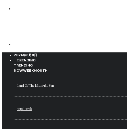
2026年8月8日
TRENDING
TRENDING
NOW
WEEK
MONTH
Land Of The Midnight Sun
Nepal Trek