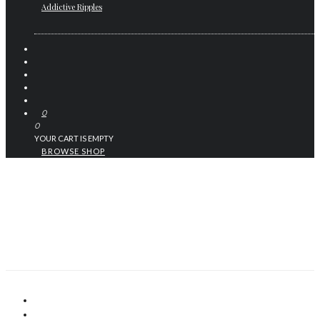
Addictive Ripples
0
0
YOUR CART IS EMPTY
BROWSE SHOP