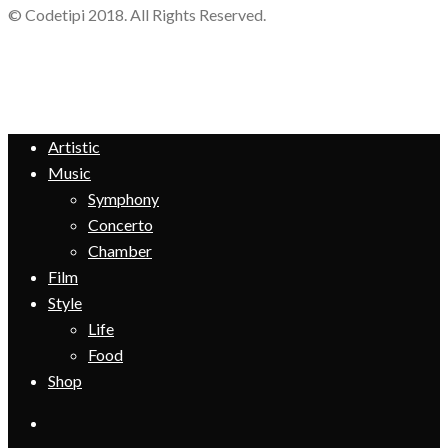
© Codetipi 2018. All Rights Reserved.
Artistic
Music
Symphony
Concerto
Chamber
Film
Style
Life
Food
Shop