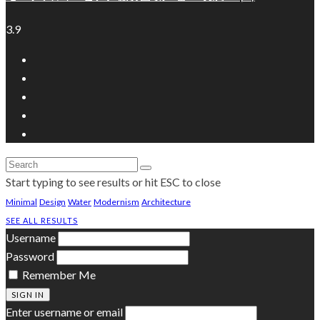
3.9
Start typing to see results or hit ESC to close
Minimal
Design
Water
Modernism
Architecture
SEE ALL RESULTS
Username
Password
Remember Me
SIGN IN
Enter username or email