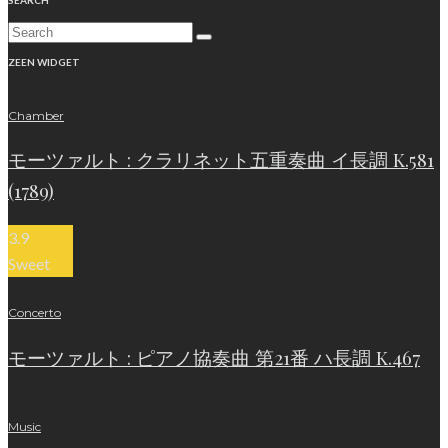
ZEEN WIDGET
Chamber
モーツァルト : クラリネット五重奏曲 イ長調 K.581
(1789)
3.9
Sweet
Concerto
モーツァルト : ピアノ協奏曲 第21番 ハ長調 K.467
Music