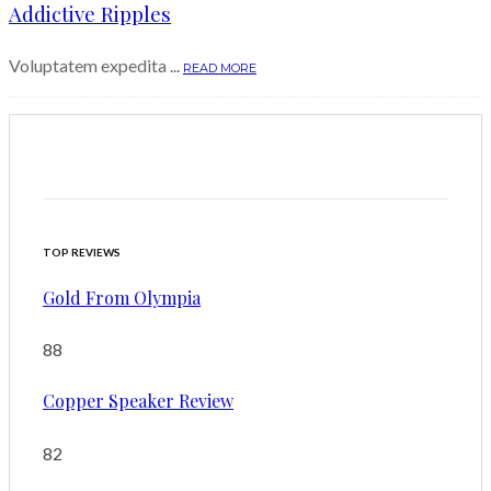
Addictive Ripples
Voluptatem expedita ...
READ MORE
TOP REVIEWS
Gold From Olympia
88
Copper Speaker Review
82