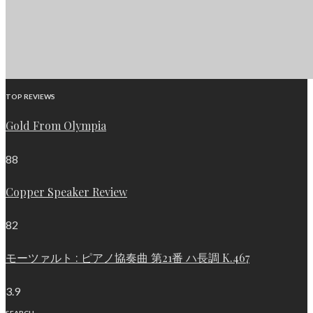
TOP REVIEWS
Gold From Olympia
88
Copper Speaker Review
82
モーツァルト : ピアノ協奏曲 第21番 ハ長調 K.467
3.9
SEARCH