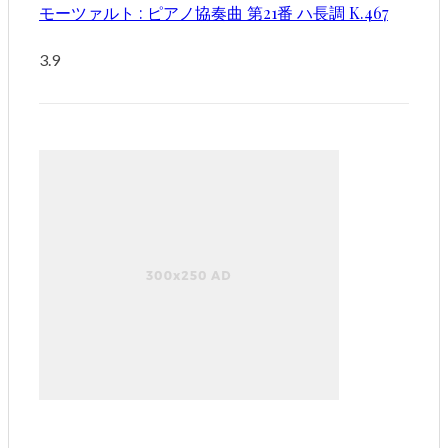
モーツァルト : ピアノ協奏曲 第21番 ハ長調 K.467
3.9