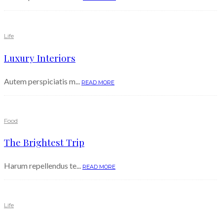
Life
Luxury Interiors
Autem perspiciatis m...
READ MORE
Food
The Brightest Trip
Harum repellendus te...
READ MORE
Life