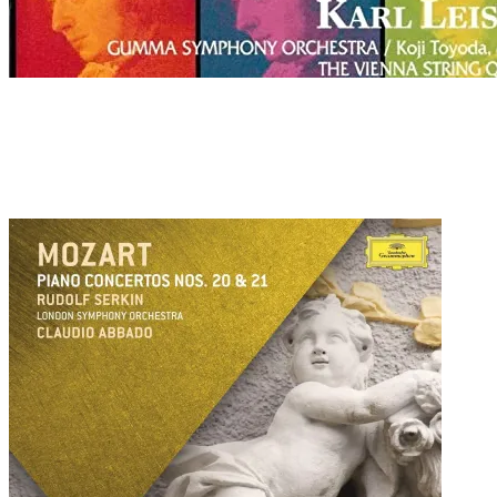
Chamber
モーツァルト : クラリネット五重奏曲 イ長調 K.581
(1789)