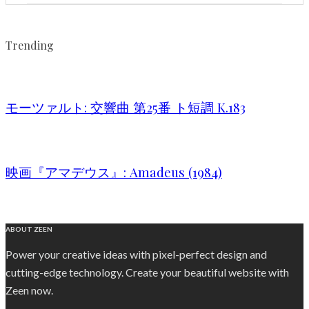
Trending
モーツァルト: 交響曲 第25番 ト短調 K.183
映画『アマデウス』: Amadeus (1984)
ABOUT ZEEN
Power your creative ideas with pixel-perfect design and
cutting-edge technology. Create your beautiful website with
Zeen now.