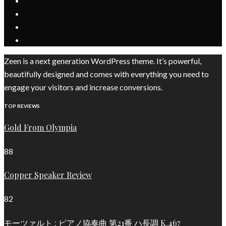
Zeen is a next generation WordPress theme. It’s powerful,
beautifully designed and comes with everything you need to
engage your visitors and increase conversions.
TOP REVIEWS
Gold From Olympia
88
Copper Speaker Review
82
モーツァルト : ピアノ協奏曲 第21番 ハ長調 K.467