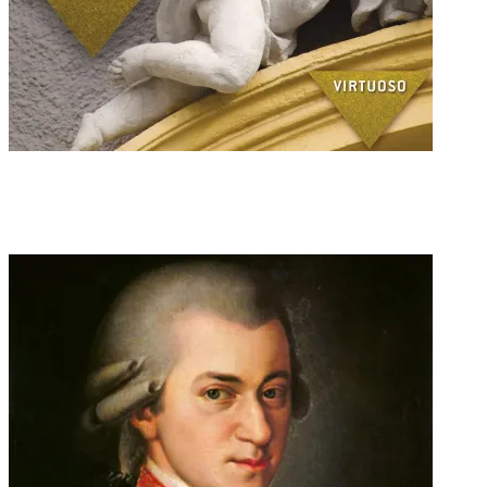
Concerto
モーツァルト : ピアノ協奏曲 第21番 ハ長調 K.467