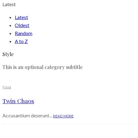
Latest
Latest
Oldest
Random
A to Z
Style
This is an optional category subtitle
Food
Twin Chaos
Accusantium deserunt...
READ MORE