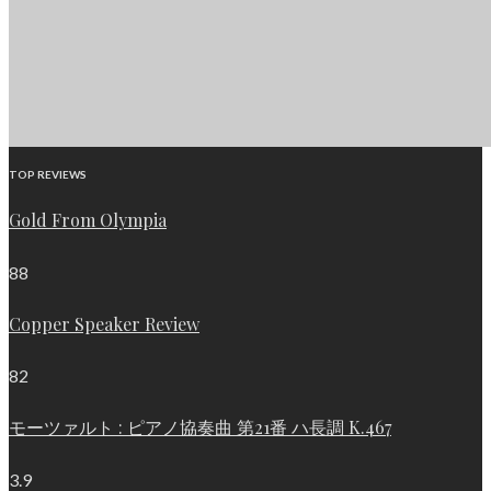
TOP REVIEWS
Gold From Olympia
88
Copper Speaker Review
82
モーツァルト : ピアノ協奏曲 第21番 ハ長調 K.467
3.9