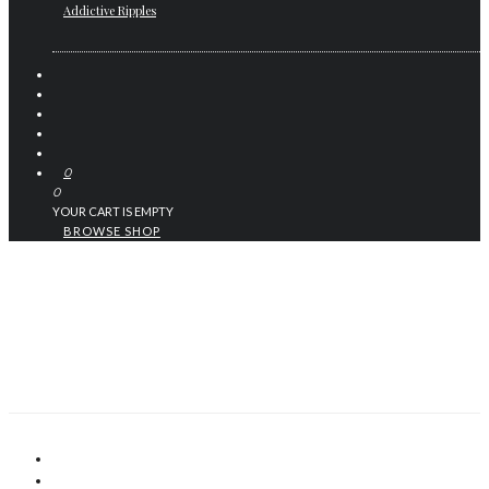
Addictive Ripples
0
0
YOUR CART IS EMPTY
BROWSE SHOP