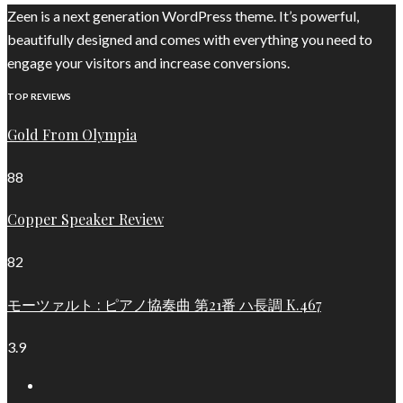
Zeen is a next generation WordPress theme. It’s powerful,
beautifully designed and comes with everything you need to
engage your visitors and increase conversions.
TOP REVIEWS
Gold From Olympia
88
Copper Speaker Review
82
モーツァルト : ピアノ協奏曲 第21番 ハ長調 K.467
3.9