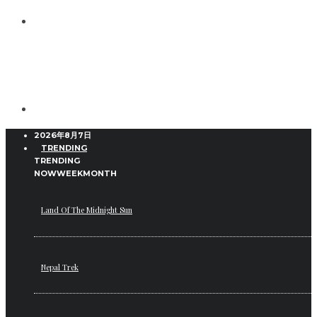
2026年8月7日
TRENDING
TRENDING
NOW
WEEK
MONTH
Land Of The Midnight Sun
Nepal Trek