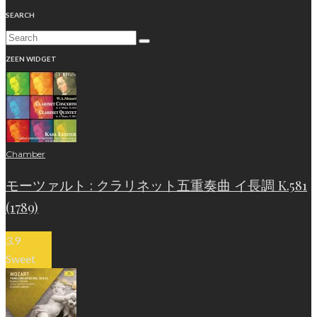
SEARCH
ZEEN WIDGET
Chamber
モーツァルト : クラリネット五重奏曲 イ長調 K.581
(1789)
3.9
Sweet