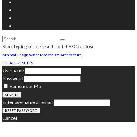
Start typing to see results or hit ESC to close
Minimal
Design
Water
Modernism
Architecture
SEE ALL RESULTS
Username
Password
Remember Me
SIGN IN
Enter username or email
Cancel