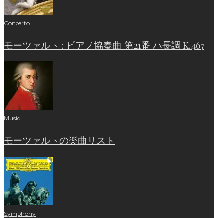
Concerto
モーツァルト : ピアノ協奏曲 第21番 ハ長調 K.467
Music
モーツァルトの楽曲リスト
Symphony